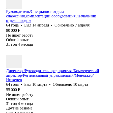
Руководитель/Специалист отдела
снабжения,комплектации оборудования /Начальник
отдела продаж
64
года
•
Был
14 апреля
•
Обновлено
7 апреля
80 000
₽
Не ищет работу
Общий опыт
31
год
4
месяца
Директор /Руководитель предприятия /Коммерческий
директор/Региональный управляющий/Менеджер/
Инженер
64
года
•
Был
10 марта
•
Обновлено
10 марта
55 000
₽
Не ищет работу
Общий опыт
31
год
4
месяца
Другие резюме