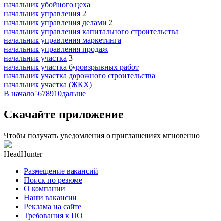
начальник убойного цеха
начальник управления
2
начальник управления делами
2
начальник управления капитального строительства
начальник управления маркетинга
начальник управления продаж
начальник участка
3
начальник участка буровзрывных работ
начальник участка дорожного строительства
начальник участка (ЖКХ)
В начало
5
6
7
8
9
10
дальше
Скачайте приложение
Чтобы получать уведомления о приглашениях мгновенно
HeadHunter
Размещение вакансий
Поиск по резюме
О компании
Наши вакансии
Реклама на сайте
Требования к ПО