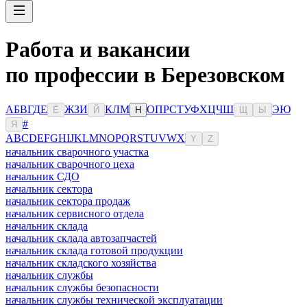
Работа и вакансии
по профессии в Березовском
А
Б
В
Г
Д
Е
Ж
З
И
К
Л
М
О
П
Р
С
Т
У
Ф
Х
Ц
Ч
Ш
Э
Ю
Ё
Й
Н
Щ
Ы
#
Я
A
B
C
D
E
F
G
H
I
J
K
L
M
N
O
P
Q
R
S
T
U
V
W
X
Y
Z
начальник сварочного участка
начальник сварочного цеха
начальник СДО
начальник сектора
начальник сектора продаж
начальник сервисного отдела
начальник склада
начальник склада автозапчастей
начальник склада готовой продукции
начальник складского хозяйства
начальник службы
начальник службы безопасности
начальник службы технической эксплуатации