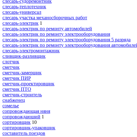
слесарь-судоремонтник
слесарь-теплотехник
слесарь-универсал
слесарь участка механосборочных работ
слесарь-электрик
1
слесарь-электрик по ремонту автомобилей
слесарь-электрик по ремонту электрооборудования
слесарь-электрик по ремонту электрооборудования 5 разряда
слесарь-электрик по ремонту электрооборудования автомобиле
слесарь-электромонтажник
сливщик-разливщик
слотчик
сметчик
сметчик-замерщик
сметчик ПИР
сметчик-проектировщик
сметчик ПТО
сметчик-строитель
снабженец
сомелье
сопровождающая няня
сопровождающий
1
сортировщик
10
сортировщик-упаковщик
составитель поездов