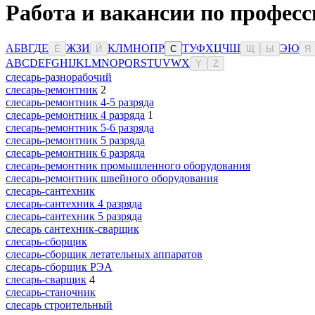
Работа и вакансии по професс
А
Б
В
Г
Д
Е
Ж
З
И
К
Л
М
Н
О
П
Р
Т
У
Ф
Х
Ц
Ч
Ш
Э
Ю
Ё
Й
С
Щ
Ы
Я
A
B
C
D
E
F
G
H
I
J
K
L
M
N
O
P
Q
R
S
T
U
V
W
X
Y
Z
слесарь-разнорабочий
слесарь-ремонтник
2
слесарь-ремонтник 4-5 разряда
слесарь-ремонтник 4 разряда
1
слесарь-ремонтник 5-6 разряда
слесарь-ремонтник 5 разряда
слесарь-ремонтник 6 разряда
слесарь-ремонтник промышленного оборудования
слесарь-ремонтник швейного оборудования
слесарь-сантехник
слесарь-сантехник 4 разряда
слесарь-сантехник 5 разряда
слесарь сантехник-сварщик
слесарь-сборщик
слесарь-сборщик летательных аппаратов
слесарь-сборщик РЭА
слесарь-сварщик
4
слесарь-станочник
слесарь строительный