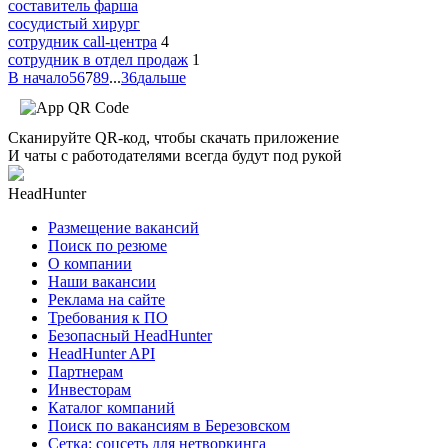
составитель фарша
сосудистый хирург
сотрудник call-центра
4
сотрудник в отдел продаж
1
В начало
5
6
7
8
9
...
36
дальше
Сканируйте QR-код, чтобы скачать приложение
И чаты с работодателями всегда будут под рукой
HeadHunter
Размещение вакансий
Поиск по резюме
О компании
Наши вакансии
Реклама на сайте
Требования к ПО
Безопасный HeadHunter
HeadHunter API
Партнерам
Инвесторам
Каталог компаний
Поиск по вакансиям в Березовском
Сетка: соцсеть для нетворкинга