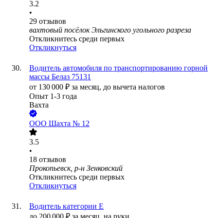
3.2
•
29
отзывов
вахтовый посёлок Эльгинского угольного разреза
Откликнитесь среди первых
Откликнуться
Водитель автомобиля по транспортированию горной
массы Белаз 75131
от
130 000
₽
за месяц,
до вычета налогов
Опыт 1-3 года
Вахта
ООО
Шахта № 12
3.5
•
18
отзывов
Прокопьевск, р-н Зенковский
Откликнитесь среди первых
Откликнуться
Водитель категории Е
до
200 000
₽
за месяц,
на руки